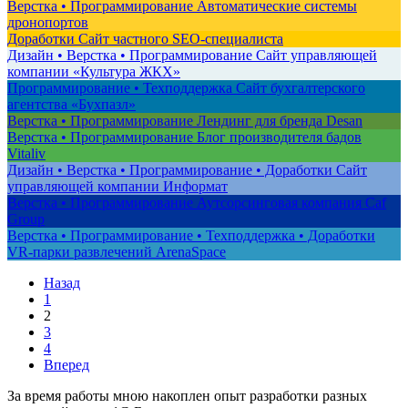
Верстка • Программирование
Автоматические системы
дронопортов
Доработки
Сайт частного SEO-специалиста
Дизайн • Верстка • Программирование
Сайт управляющей
компании «Культура ЖКХ»
Программирование • Техподдержка
Сайт бухгалтерского
агентства «Бухпазл»
Верстка • Программирование
Лендинг для бренда Desan
Верстка • Программирование
Блог производителя бадов
Vitaliv
Дизайн • Верстка • Программирование • Доработки
Сайт
управляющей компании Информат
Верстка • Программирование
Аутсорсинговая компания Caf
Group
Верстка • Программирование • Техподдержка • Доработки
VR-парки развлечений ArenaSpace
Назад
1
2
3
4
Вперед
За время работы мною накоплен опыт разработки разных