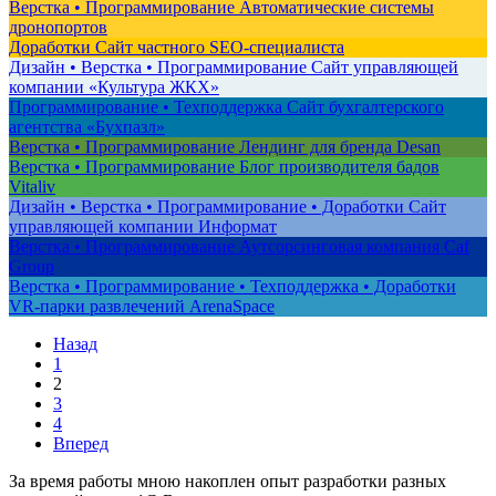
Верстка • Программирование
Автоматические системы
дронопортов
Доработки
Сайт частного SEO-специалиста
Дизайн • Верстка • Программирование
Сайт управляющей
компании «Культура ЖКХ»
Программирование • Техподдержка
Сайт бухгалтерского
агентства «Бухпазл»
Верстка • Программирование
Лендинг для бренда Desan
Верстка • Программирование
Блог производителя бадов
Vitaliv
Дизайн • Верстка • Программирование • Доработки
Сайт
управляющей компании Информат
Верстка • Программирование
Аутсорсинговая компания Caf
Group
Верстка • Программирование • Техподдержка • Доработки
VR-парки развлечений ArenaSpace
Назад
1
2
3
4
Вперед
За время работы мною накоплен опыт разработки разных